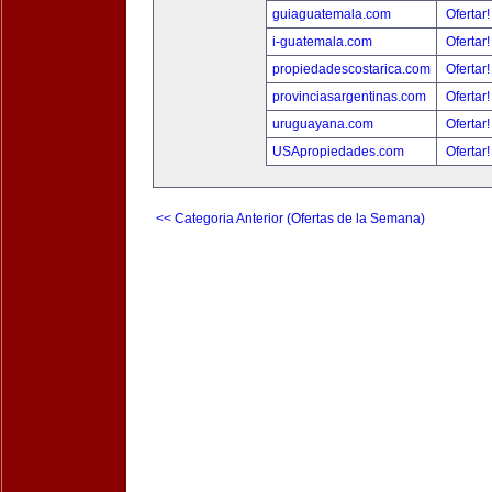
guiaguatemala.com
Ofertar
i-guatemala.com
Ofertar
propiedadescostarica.com
Ofertar
provinciasargentinas.com
Ofertar
uruguayana.com
Ofertar
USApropiedades.com
Ofertar
<< Categoria Anterior (Ofertas de la Semana)