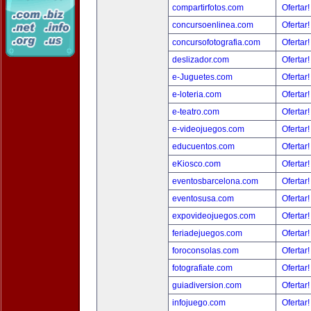
compartirfotos.com
Ofertar
concursoenlinea.com
Ofertar
concursofotografia.com
Ofertar
deslizador.com
Ofertar
e-Juguetes.com
Ofertar
e-loteria.com
Ofertar
e-teatro.com
Ofertar
e-videojuegos.com
Ofertar
educuentos.com
Ofertar
eKiosco.com
Ofertar
eventosbarcelona.com
Ofertar
eventosusa.com
Ofertar
expovideojuegos.com
Ofertar
feriadejuegos.com
Ofertar
foroconsolas.com
Ofertar
fotografiate.com
Ofertar
guiadiversion.com
Ofertar
infojuego.com
Ofertar