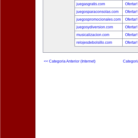
juegasgratis.com
Ofertar
juegosparaconsolas.com
Ofertar
juegospromocionales.com
Ofertar
juegosydiversion.com
Ofertar
musicalizacion.com
Ofertar
relojesdebolsillo.com
Ofertar
<< Categoria Anterior (Internet)
Categori