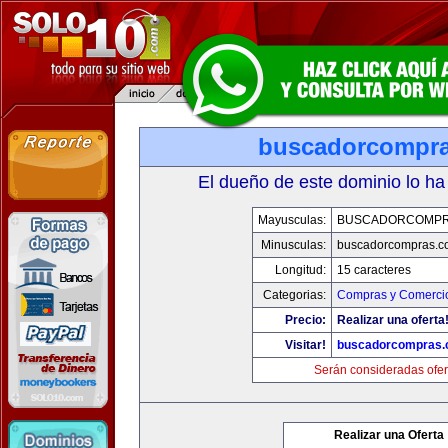
buscadorcompr
El dueño de este dominio lo ha
Mayusculas:
BUSCADORCOMPR
Minusculas:
buscadorcompras.c
Longitud:
15 caracteres
Categorias:
Compras y Comercio
Precio:
Realizar una oferta
Visitar!
buscadorcompras
Serán consideradas ofer
Realizar una Oferta