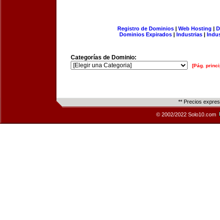
Registro de Dominios
|
Web Hosting
|
D
Dominios Expirados
|
Industrias
|
Indu
Categorías de Dominio:
[Pág. princi
** Precios expre
© 2002/2022 Solo10.com