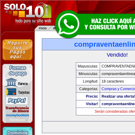
compraventaenli
Vendido!
Mayusculas:
COMPRAVENTAENL
Minusculas:
compraventaenline
Longitud:
18 caracteres
Categorias:
Compras y Comercio
Precio:
Realizar una oferta
Visitar!
compraventaenlin
Serán consideradas ofer