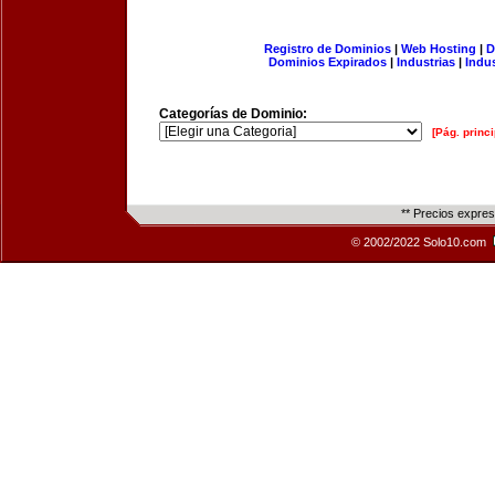
Registro de Dominios
|
Web Hosting
|
D
Dominios Expirados
|
Industrias
|
Indu
Categorías de Dominio:
[Pág. princi
** Precios expre
© 2002/2022 Solo10.com