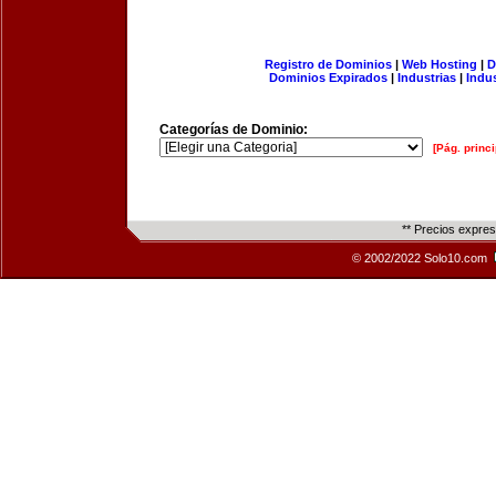
Registro de Dominios
|
Web Hosting
|
D
Dominios Expirados
|
Industrias
|
Indu
Categorías de Dominio:
[Pág. princi
** Precios expre
© 2002/2022 Solo10.com