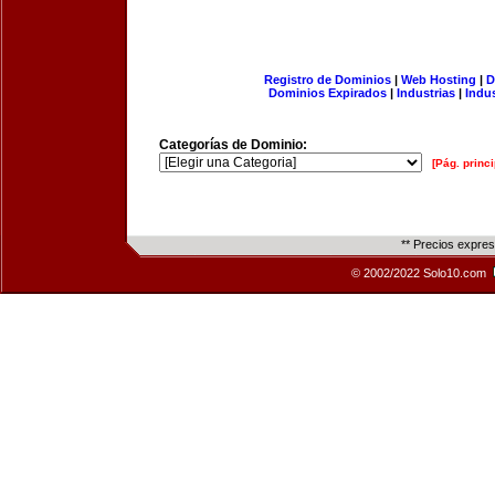
Registro de Dominios
|
Web Hosting
|
D
Dominios Expirados
|
Industrias
|
Indu
Categorías de Dominio:
[Pág. princi
** Precios expre
© 2002/2022 Solo10.com