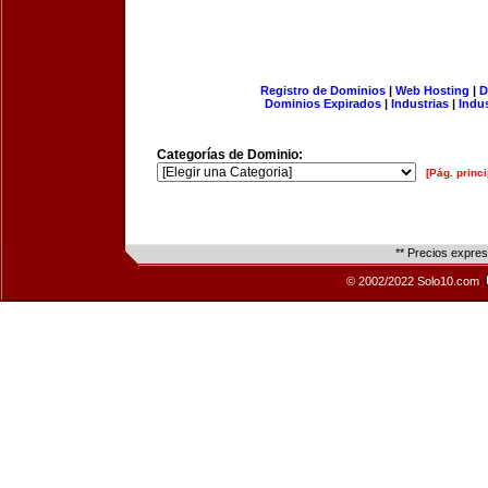
Registro de Dominios
|
Web Hosting
|
D
Dominios Expirados
|
Industrias
|
Indu
Categorías de Dominio:
[Pág. princi
** Precios expre
© 2002/2022 Solo10.com