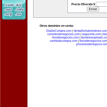
Precio Ofrecido $
Otros dominios en venta:
DiaDeCompra.com
|
VentaDeAutomotores.co
corredordenegocios.com
|
negociofx.com
|
bi
forodenegocios.com
|
dominioexpirado.c
carritodecompra.com
|
forosdenegocios.co
procesosdenegocio.co