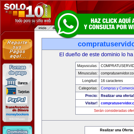
compratuservid
El dueño de este dominio lo ha
Mayusculas:
COMPRATUSERVI
Minusculas:
compratuservidor.c
Longitud:
16 caracteres
Categorias:
Compras y Comercio
Precio:
Realizar una oferta
Visitar!
compratuservidor.
Serán consideradas ofer
Realizar una Oferta