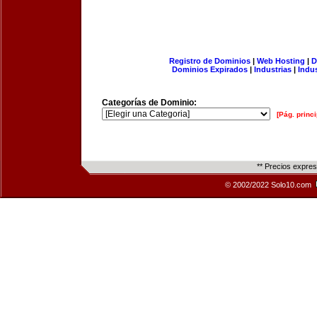
Registro de Dominios
|
Web Hosting
|
D
Dominios Expirados
|
Industrias
|
Indu
Categorías de Dominio:
[Pág. princi
** Precios expre
© 2002/2022 Solo10.com