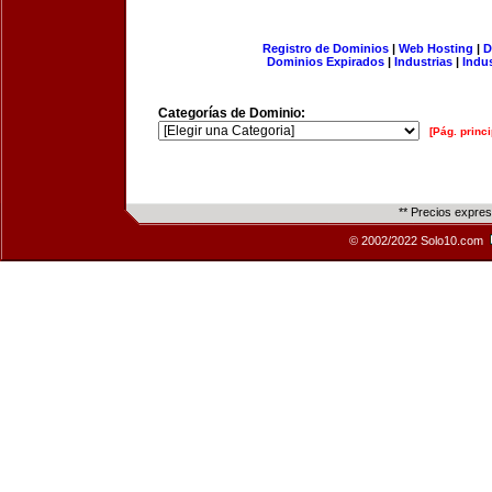
Registro de Dominios
|
Web Hosting
|
D
Dominios Expirados
|
Industrias
|
Indu
Categorías de Dominio:
[Pág. princi
** Precios expre
© 2002/2022 Solo10.com