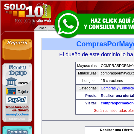
ComprasPorMay
El dueño de este dominio lo ha
Mayusculas:
COMPRASPORMAY
Minusculas:
compraspormayor.c
Longitud:
15 caracteres
Categorias:
Compras y Comercio
Precio:
Realizar una oferta
Visitar!
compraspormayor
Serán consideradas ofer
Realizar una Oferta