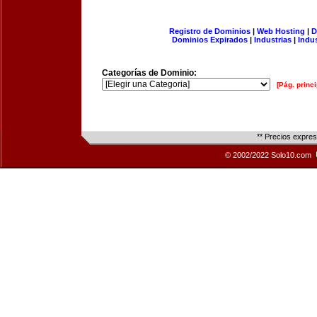
Registro de Dominios
|
Web Hosting
|
D
Dominios Expirados
|
Industrias
|
Indu
Categorías de Dominio:
[Pág. princi
** Precios expre
© 2002/2022 Solo10.com