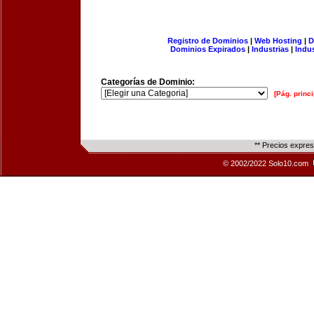
Registro de Dominios
|
Web Hosting
|
D
Dominios Expirados
|
Industrias
|
Indu
Categorías de Dominio:
[Pág. princi
** Precios expre
© 2002/2022 Solo10.com