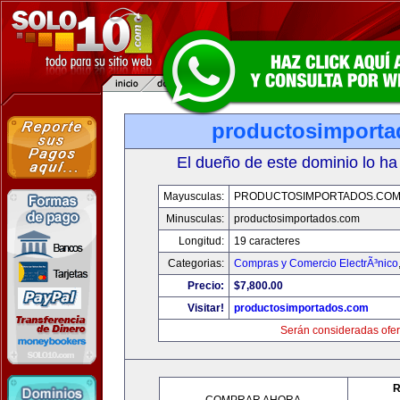
productosimport
El dueño de este dominio lo ha
Mayusculas:
PRODUCTOSIMPORTADOS.CO
Minusculas:
productosimportados.com
Longitud:
19 caracteres
Categorias:
Compras y Comercio ElectrÃ³nico
Precio:
$7,800.00
Visitar!
productosimportados.com
Serán consideradas ofer
R