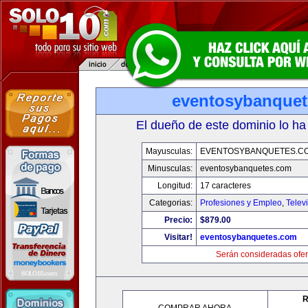
eventosybanque
El dueño de este dominio lo ha
Mayusculas:
EVENTOSYBANQUETES.C
Minusculas:
eventosybanquetes.com
Longitud:
17 caracteres
Categorias:
Profesiones y Empleo
,
Telev
Precio:
$879.00
Visitar!
eventosybanquetes.com
Serán consideradas ofer
R