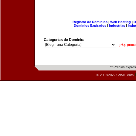
Registro de Dominios
|
Web Hosting
|
D
Dominios Expirados
|
Industrias
|
Indu
Categorías de Dominio:
[Pág. princi
** Precios expre
© 2002/2022 Solo10.com