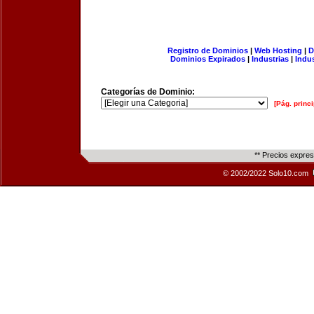
Registro de Dominios
|
Web Hosting
|
D
Dominios Expirados
|
Industrias
|
Indu
Categorías de Dominio:
[Pág. princi
** Precios expre
© 2002/2022 Solo10.com