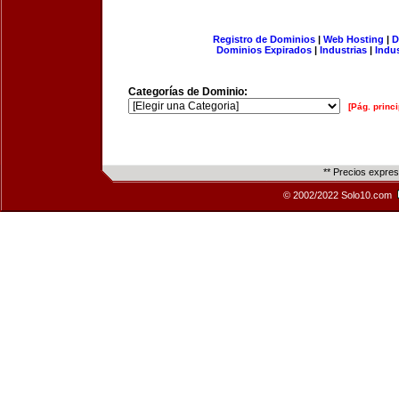
Registro de Dominios
|
Web Hosting
|
D
Dominios Expirados
|
Industrias
|
Indu
Categorías de Dominio:
[Pág. princi
** Precios expre
© 2002/2022 Solo10.com