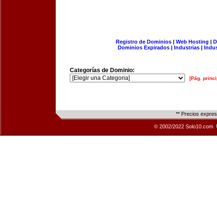
Registro de Dominios
|
Web Hosting
|
D
Dominios Expirados
|
Industrias
|
Indu
Categorías de Dominio:
[Pág. princi
** Precios expre
© 2002/2022 Solo10.com