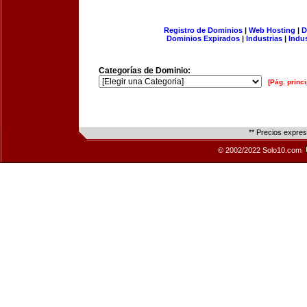
Registro de Dominios
|
Web Hosting
|
D
Dominios Expirados
|
Industrias
|
Indu
Categorías de Dominio:
[Pág. princi
** Precios expre
© 2002/2022 Solo10.com