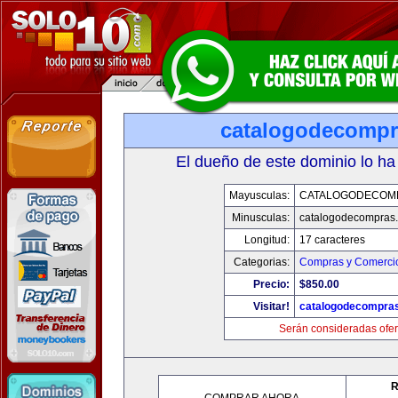
catalogodecomp
El dueño de este dominio lo ha
Mayusculas:
CATALOGODECOM
Minusculas:
catalogodecompras
Longitud:
17 caracteres
Categorias:
Compras y Comercio
Precio:
$850.00
Visitar!
catalogodecompra
Serán consideradas ofer
R