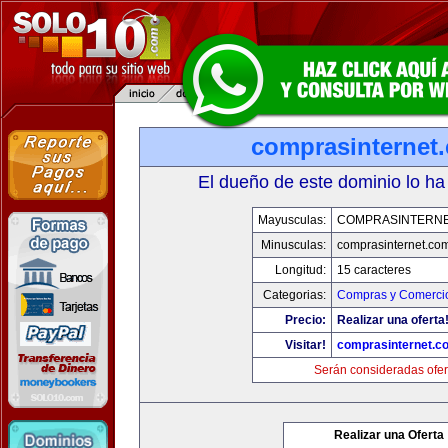
comprasinternet
El dueño de este dominio lo ha
Mayusculas:
COMPRASINTERNE
Minusculas:
comprasinternet.co
Longitud:
15 caracteres
Categorias:
Compras y Comercio
Precio:
Realizar una oferta
Visitar!
comprasinternet.c
Serán consideradas ofer
Realizar una Oferta