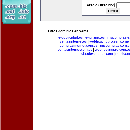
Precio Ofrecido $
Otros dominios en venta:
e-publicidad.es
|
e-turismo.es
|
miscompras.e
ventasinternet.es
|
webhostingpro.es
|
comer
comprasinternet.com.es
|
miscompras.com.e
ventasinternet.com.es
|
webhostingpro.com.e
clubdeventajas.com
|
publico