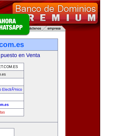
.com.es
 puesto en Venta
T.COM.ES
m.es
 ElectrÃ³nico
!
om.es
tas