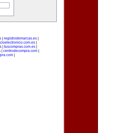
s
|
registrodemarcas.es
|
cioelectronico.com.es
|
s
|
tuscompras.com.es
|
s
|
centrodecompra.com
|
mpra.com
|