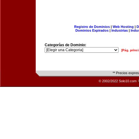
Registro de Dominios
|
Web Hosting
|
D
Dominios Expirados
|
Industrias
|
Indu
Categorías de Dominio:
[Pág. princi
** Precios expre
© 2002/2022 Solo10.com