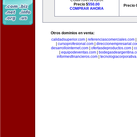
COMPRAR AHORA
Precio $
550.00
Precio 
COMPRAR AHORA
Otros dominios en venta:
calidadsuperior.com
|
referenciascomerciales.com
|
cursoprofesional.com
|
direccionempresarial.c
desarrollointernet.com
|
ofertasdeproductos.com
|
c
|
equipodeventas.com
|
bodegasdeargentina.
informesfinancieros.com
|
tecnologiacorporativ