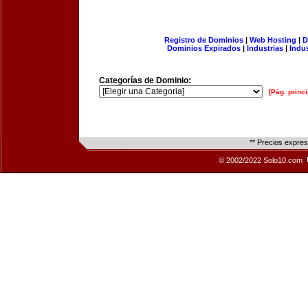
Registro de Dominios
|
Web Hosting
|
D
Dominios Expirados
|
Industrias
|
Indu
Categorías de Dominio:
[Pág. princi
** Precios expre
© 2002/2022 Solo10.com