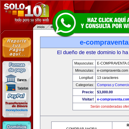
e-compravent
El dueño de este dominio lo ha
Mayusculas:
E-COMPRAVENTA.
Minusculas:
e-compraventa.com
Longitud:
13 caracteres
Categorias:
Compras y Comercio
Precio:
$3,000.00
Visitar!
e-compraventa.co
Serán consideradas ofer
R