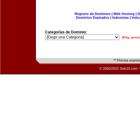
Registro de Dominios
|
Web Hosting
|
D
Dominios Expirados
|
Industrias
|
Indu
Categorías de Dominio:
[Pág. princi
** Precios expre
© 2002/2022 Solo10.com