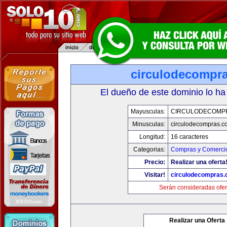
circulodecompr
El dueño de este dominio lo ha
Mayusculas:
CIRCULODECOMP
Minusculas:
circulodecompras.c
Longitud:
16 caracteres
Categorias:
Compras y Comercio
Precio:
Realizar una oferta
Visitar!
circulodecompras
Serán consideradas ofer
Realizar una Oferta