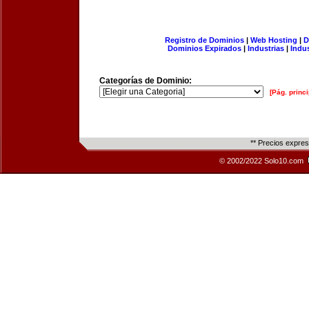
Registro de Dominios
|
Web Hosting
|
D
Dominios Expirados
|
Industrias
|
Indu
Categorías de Dominio:
[Pág. princi
** Precios expre
© 2002/2022 Solo10.com