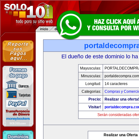
portaldecompr
El dueño de este dominio lo ha
Mayusculas:
PORTALDECOMPR
Minusculas:
portaldecompra.co
Longitud:
14 caracteres
Categorias:
Compras y Comercio
Precio:
Realizar una oferta
Visitar!
portaldecompra.c
Serán consideradas ofer
Realizar una Oferta