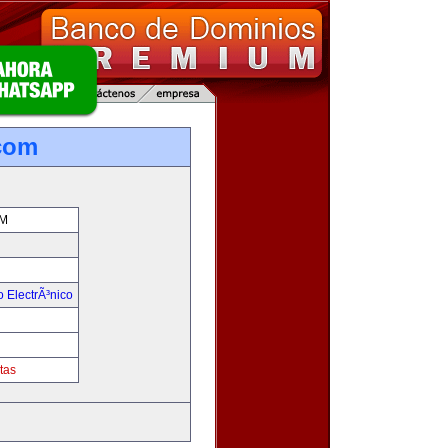
com
M
 ElectrÃ³nico
tas