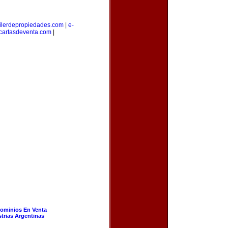
ilerdepropiedades.com
|
e-
cartasdeventa.com
|
ominios En Venta
strias Argentinas