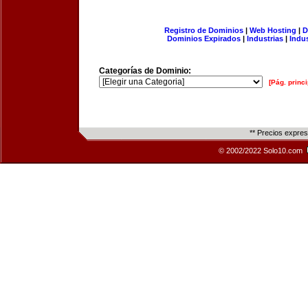
Registro de Dominios
|
Web Hosting
|
D
Dominios Expirados
|
Industrias
|
Indu
Categorías de Dominio:
[Pág. princi
** Precios expre
© 2002/2022 Solo10.com