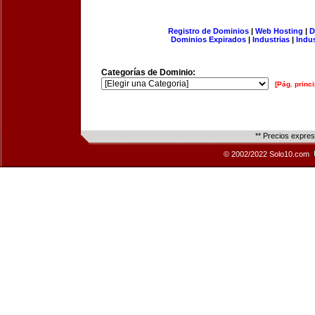
Registro de Dominios
|
Web Hosting
|
D
Dominios Expirados
|
Industrias
|
Indu
Categorías de Dominio:
[Pág. princi
** Precios expre
© 2002/2022 Solo10.com