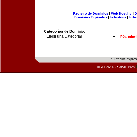
Registro de Dominios
|
Web Hosting
|
D
Dominios Expirados
|
Industrias
|
Indu
Categorías de Dominio:
[Pág. princi
** Precios expre
© 2002/2022 Solo10.com