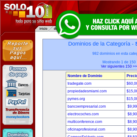
Dominios de la Categoría -
982 dominios en esta categ
Mostrando 1 de 150
Ver siguientes 150 >>
Nombre de Dominio
Preci
tradegate.com
$60,0
propiedadesmiami.com
$15,0
pymes.org
$15,0
bancoempresarial.com
$9,9
electrocoches.com
$8,9
multiconference.com
$8,9
oficinaprofesional.com
$8,9